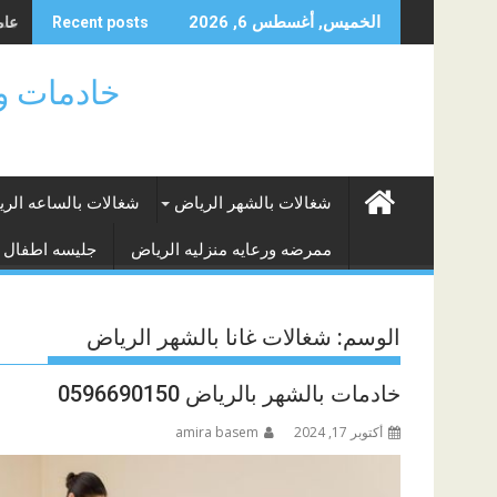
Skip
عامل
الخميس, أغسطس 6, 2026
Recent posts
to
content
خادمات وشغالات ا
شغالات بالشهر الرياض
شغالات بالساعه الر
ممرضه ورعايه منزليه الرياض
جليسه اطفال 
الوسم:
شغالات غانا بالشهر الرياض
خادمات بالشهر بالرياض 0596690150
أكتوبر 17, 2024
amira basem