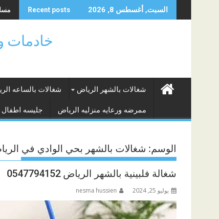
Skip
عاملا
مساعد
السبت, أغسطس 8, 2026
Recent posts
to
content
خادمات وشغالات ا
شغالات بالشهر الرياض
شغالات بالساعه الر
ممرضه ورعايه منزليه الرياض
جليسه اطفال 
الوسم:
شغالات بالشهر بحي الوادي في الري
شغالة فلبينية بالشهر الرياض 0547794152
يوليو 25, 2024
nesma hussien