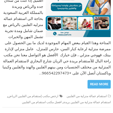
العميل إذا كنت من سكان
جده والرياض وبريدة
بالمملكة العربية السعودية
بحاجة الى استقدام عماله
منزليه الفلبين بالرياض مع
ضمان شامل ومدة تجربة
تشمل المهن والخبرات
المتاحة وهذا القيام ببعض المهام الموجودة لديك ما بين الحصول على
ممرضة منزلية لرعاية كبار السن، حارس للمنزل، عامل منزلي لإدارة
بيتك، قهوجي منزلي ، فإن خيارك الأفضل هو التواصل معنا نحن مكتب
راحة البال للأستقدام بريدة حي الريان شارع البخاري لاستقدام العمالة
المنزلية من مختلف الجنسيات ومن بينهم الفلبين والهند والفلبين وكينيا
وباكستان أتصل الآن على +966542297473…
READ MORE
,
استقدام عمالة منزلية من الفلبين
ارخص مكتب إستقدام من الفلبين الرياض
,
استقدام عمالة منزلية من الفلبين بريدة
افضل مكتب استقدام من الفلبين