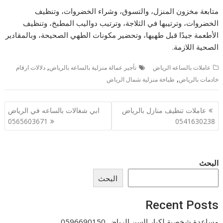
متابعة مخزون المنزل، والتسوق، وشراء الخضروات، وتنظيف
الخضروات، وترتيبها في الثلاجة، وترتيب دواليب المطبخ، وتنظيف
الأطعمة جيدًا قبل طهيها، وتحضير مكونات الطهي الصحيحة، وبالمقادير
الصحية اللازمة.
,
عاملات بالساعه الرياض
تأجير عمالة منزلية بالساعه بالرياض
دلالات ارقام
,
خادمات بالرياض
طباخة منزلية شمال الرياض
تصفّح
عاملات تنظيف منازل بالرياض
ابي شغالات بالساعه في الرياض
المقالات
0565603671
0541630238
البحث
البحث
Recent Posts
مساعدة شخصية لكبار السن الرياض 0596690150