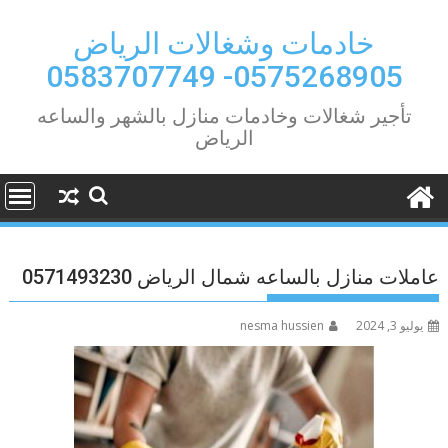
Ski
t
خادمات وشغالات الرياض
conten
0575268905- 0583707749
تأجير شغالات وخادمات منازل بالشهر والساعه
الرياض
عاملات منازل بالساعه شمال الرياض 0571493230
يوليو 3, 2024
nesma hussien