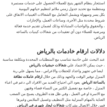
استئجار بنظام الشهر يتيح للعملاء الحصول على خدمات مستمرة
ومنتظمة مع تحديد جدول زمني ملائم لتنظيم حياتهم اليومية
بكل يسر وسهولة ويشمل التعامل مع الشغالات الغينيات الاتفاق على
شروط محددة مثل الأجرة، وساعات العمل، والإجازات
، والحقوق والواجبات المتبادلة وذلك لضمان تقديم خدمة فعالة
ومرضية للعملاء دون أي تعقيدات من شغالات كينيات بالساعه
الرياض.
دلالات ارقام خادمات بالرياض
عند البحث علي خادمة تتناسب مع المتطلبات المحددة وبتكلفة مناسبة
، حيث يمكن الاعتماد علي
شغالات حبشيات بالرياض
ايضا في تجهيز واعداد للحفلات والاعراس ، مما يسهل علي ربة
المنزل توفير الوقت والجهد وذلك من خلال
ارقام عاملات نظافة
بالساعة الرياض
يعود الي احتياج العديد من الافراد الي دعم في اعباء
المنزل ، خاصة مع تفضيل الكثير من النساء قضاء وقتهن
مع الاسرة او في العمل ، وفي ظل هذه الظروف يصبح من الصعب
العناية بالمهام المنزلية مثل التنظيف وغسيل الملابس وغيرها
فمن خلال الاتصال بشركات
شغالات ايجار شهري في الرياض
.