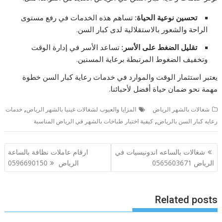
تحسين نوعية الحياة:
تساهم هذه الخدمات في رفع مستوى
الراحة والشعور بالاستقلالية لدى كبار السن.
تقليل الضغط على الأسر:
تساعد الأسر في إدارة الوقت
وتخفيف الضغوط المرتبطة برعاية المسنين.
يعتبر استثمار الوقت والموارد في خدمات رعاية كبار السن خطوة
مهمة نحو ضمان حياة أفضل لأحبائنا.
,
شغالات بالشهر الرياض
المزايا والعيوب لشغالات غينيا بالشهر الرياض
خدمات
,
رعايه كبار السن بالرياض
كيفية اختيار طباخات بالشهر في الرياض المناسبة
تصفّح
شغالات بالساعه اندونيسيات في
ارقام عاملات نظافة بالساعة
المقالات
الرياض 0565603671
الرياض 0596690150
Related posts