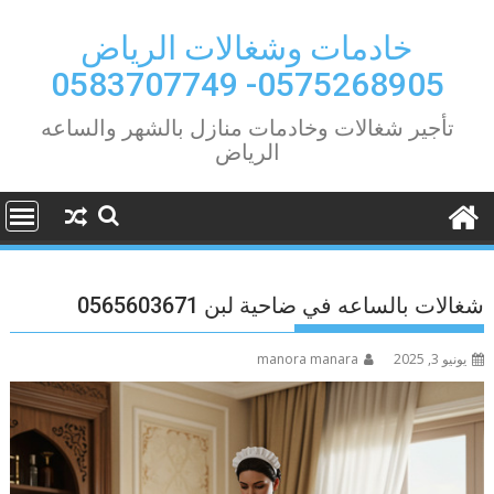
Ski
t
خادمات وشغالات الرياض
conten
0575268905- 0583707749
تأجير شغالات وخادمات منازل بالشهر والساعه
الرياض
شغالات بالساعه في ضاحية لبن 0565603671
يونيو 3, 2025
manora manara