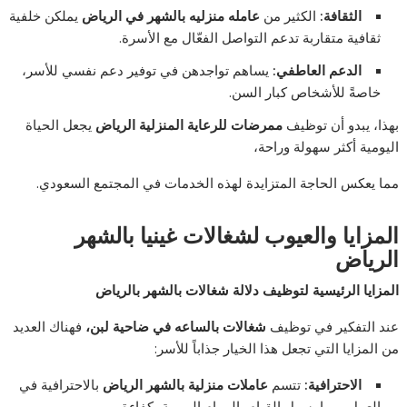
الثقافة:
الكثير من
عامله منزليه بالشهر في الرياض
يملكن خلفية
ثقافية متقاربة تدعم التواصل الفعّال مع الأسرة.
الدعم العاطفي:
يساهم تواجدهن في توفير دعم نفسي للأسر،
خاصةً للأشخاص كبار السن.
بهذا، يبدو أن توظيف
ممرضات للرعاية المنزلية الرياض
يجعل الحياة
اليومية أكثر سهولة وراحة،
مما يعكس الحاجة المتزايدة لهذه الخدمات في المجتمع السعودي.
المزايا والعيوب لشغالات غينيا بالشهر
الرياض
المزايا الرئيسية لتوظيف دلالة شغالات بالشهر بالرياض
عند التفكير في توظيف
شغالات بالساعه في ضاحية لبن،
فهناك العديد
من المزايا التي تجعل هذا الخيار جذاباً للأسر:
الاحترافية:
تتسم
عاملات منزلية بالشهر الرياض
بالاحترافية في
العمل، مما يسهل القيام بالمهام اليومية بكفاءة.