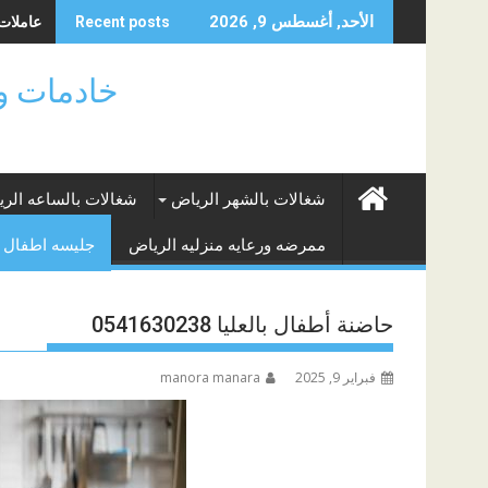
Skip
عاملات ب
الأحد, أغسطس 9, 2026
Recent posts
to
content
خادمات وشغالات ا
شغالات بالشهر الرياض
شغالات بالساعه الر
ممرضه ورعايه منزليه الرياض
جليسه اطفال 
حاضنة أطفال بالعليا 0541630238
فبراير 9, 2025
manora manara